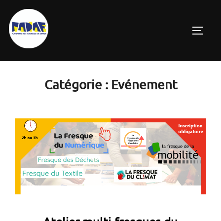
Aller
au
PERMU
contenu
Catégorie :
Evénement