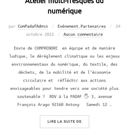
Atelier multi-fresques du
numérique
par
ComPadafAdmin
Evénement
,
Partenaires
Publi
24
octobre 2022
Aucun commentaire
le
Envie de COMPRENDRE en équipe et de manière
ludique, le dérèglement climatique ou les enjeux
environnementaux du numérique, du textile, des
déchets, de la mobilité et de l’économie
circulaire et réfléchir aux actions
envisageables pour tendre vers une société plus
soutenable ? RDV à la PADAF 🖐 3, avenue
François Arago 92160 Antony Samedi 12 …
LIRE LA SUITE DE
« ATELIER MULTI-FRES