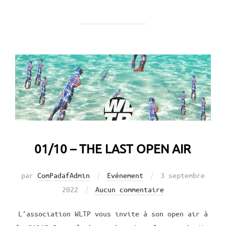
01/10 – THE LAST OPEN AIR
par
ComPadafAdmin
Evénement
Publié
3 septembre
2022
Aucun commentaire
le
L’association WLTP vous invite à son open air à